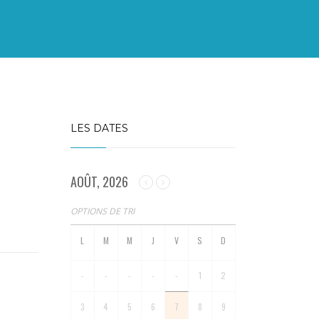
LES DATES
AOÛT, 2026
OPTIONS DE TRI
-
-
-
-
-
1
2
3
4
5
6
7
8
9