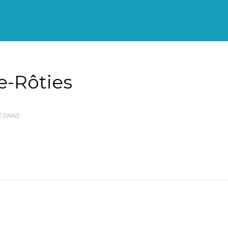
e-Rôties
É DANS