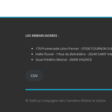
LES EMBARCADERES :
170 Promenade Léon Perrier - 07300 TOURNON S
Halte fluvial - 1 Rue du Belvédère - 26240 SAINT VA
Quai Frédéric Mistral - 26000 VALENCE
CGV
© 2026 La Compagnie des Canotiers Rhône et Saône