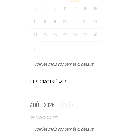
10
11
12
13
14
15
16
17
18
19
20
21
22
23
24
25
26
27
28
29
30
31
Voir les mois concernés ci dessus
LES CROISIÈRES
AOÛT, 2026
OPTIONS DE TRI
Voir les mois concernés ci dessus