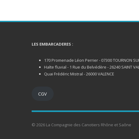
LES EMBARCADERES :
170 Promenade Léon Perrier - 07300 TOURNON S
Halte fluvial - 1 Rue du Belvédère - 26240 SAINT VA
Quai Frédéric Mistral - 26000 VALENCE
CGV
© 2026 La Compagnie des Canotiers Rhône et Saône