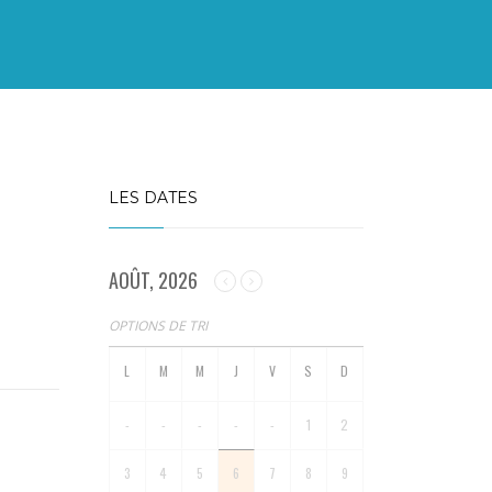
LES DATES
AOÛT, 2026
OPTIONS DE TRI
-
-
-
-
-
1
2
3
4
5
6
7
8
9