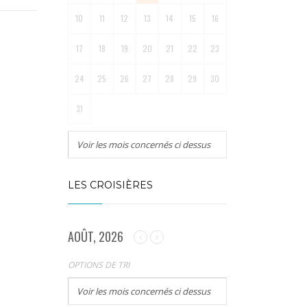
10
11
12
13
14
15
16
17
18
19
20
21
22
23
24
25
26
27
28
29
30
31
Voir les mois concernés ci dessus
LES CROISIÈRES
AOÛT, 2026
OPTIONS DE TRI
Voir les mois concernés ci dessus