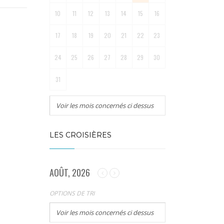
10
11
12
13
14
15
16
17
18
19
20
21
22
23
24
25
26
27
28
29
30
31
Voir les mois concernés ci dessus
LES CROISIÈRES
AOÛT, 2026
OPTIONS DE TRI
Voir les mois concernés ci dessus