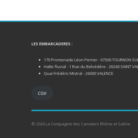
LES EMBARCADERES :
170 Promenade Léon Perrier - 07300 TOURNON S
Halte fluvial - 1 Rue du Belvédère - 26240 SAINT VA
Quai Frédéric Mistral - 26000 VALENCE
CGV
© 2026 La Compagnie des Canotiers Rhône et Saône