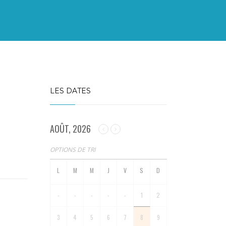
LES DATES
AOÛT, 2026
OPTIONS DE TRI
-
-
-
-
-
1
2
3
4
5
6
7
8
9