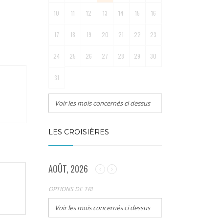
10
11
12
13
14
15
16
17
18
19
20
21
22
23
24
25
26
27
28
29
30
31
Voir les mois concernés ci dessus
LES CROISIÈRES
AOÛT, 2026
OPTIONS DE TRI
Voir les mois concernés ci dessus