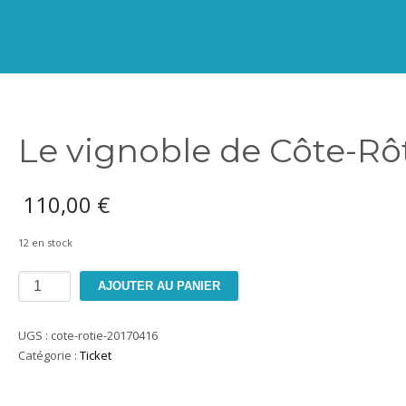
Le vignoble de Côte-Rô
110,00
€
12 en stock
quantité
AJOUTER AU PANIER
de
Le
UGS :
cote-rotie-20170416
vignoble
Catégorie :
Ticket
de
Côte-
Rôtie