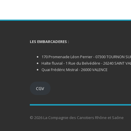
LES EMBARCADERES :
170 Promenade Léon Perrier - 07300 TOURNON S
Halte fluvial - 1 Rue du Belvédère - 26240 SAINT VA
Quai Frédéric Mistral - 26000 VALENCE
CGV
© 2026 La Compagnie des Canotiers Rhône et Saône