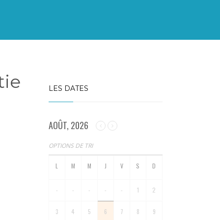
tie
LES DATES
AOÛT, 2026
OPTIONS DE TRI
-
-
-
-
-
1
2
3
4
5
6
7
8
9