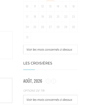
10
11
12
13
14
15
16
17
18
19
20
21
22
23
24
25
26
27
28
29
30
31
Voir les mois concernés ci dessus
LES CROISIÈRES
AOÛT, 2026
OPTIONS DE TRI
Voir les mois concernés ci dessus