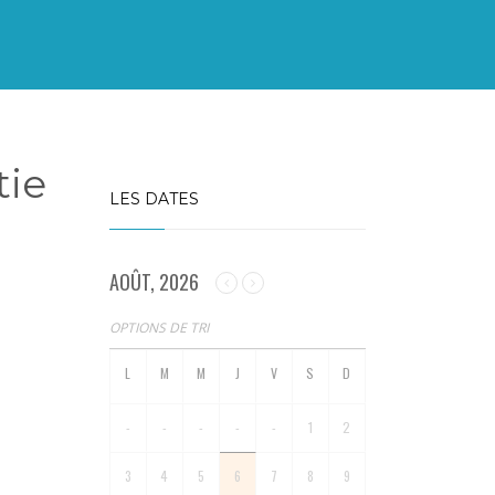
tie
LES DATES
AOÛT, 2026
OPTIONS DE TRI
-
-
-
-
-
1
2
3
4
5
6
7
8
9