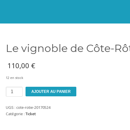
Le vignoble de Côte-Rô
110,00
€
12 en stock
quantité
AJOUTER AU PANIER
de
Le
UGS :
cote-rotie-20170524
vignoble
Catégorie :
Ticket
de
Côte-
Rôtie