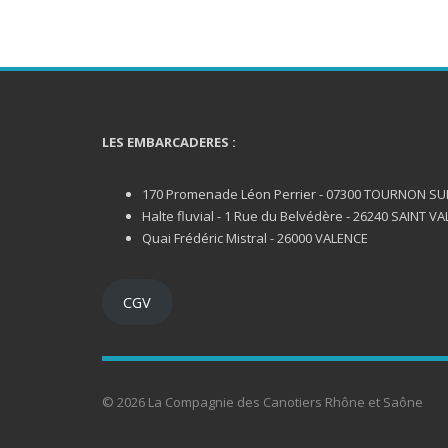
LES EMBARCADERES :
170 Promenade Léon Perrier - 07300 TOURNON S
Halte fluvial - 1 Rue du Belvédère - 26240 SAINT VA
Quai Frédéric Mistral - 26000 VALENCE
CGV
© 2026 La Compagnie des Canotiers Rhône et Saône