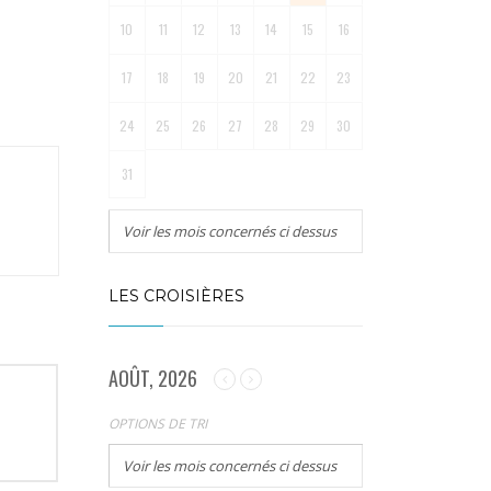
10
11
12
13
14
15
16
17
18
19
20
21
22
23
24
25
26
27
28
29
30
31
Voir les mois concernés ci dessus
LES CROISIÈRES
AOÛT, 2026
OPTIONS DE TRI
Voir les mois concernés ci dessus