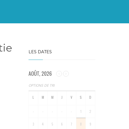
tie
LES DATES
AOÛT, 2026
OPTIONS DE TRI
-
-
-
-
-
1
2
3
4
5
6
7
8
9