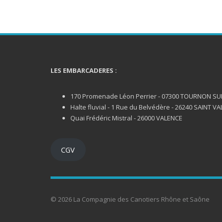
LES EMBARCADERES :
170 Promenade Léon Perrier - 07300 TOURNON S
Halte fluvial - 1 Rue du Belvédère - 26240 SAINT VA
Quai Frédéric Mistral - 26000 VALENCE
CGV
© 2026 La Compagnie des Canotiers Rhône et Saône