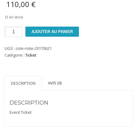
110,00
€
12 en stock
quantité
AJOUTER AU PANIER
de
Le
UGS :
cote-rotie-20170621
vignoble
Catégorie :
Ticket
de
Côte-
Rôtie
AVIS (0)
DESCRIPTION
DESCRIPTION
Event Ticket