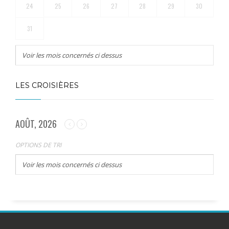
24
25
26
27
28
29
30
31
Voir les mois concernés ci dessus
LES CROISIÈRES
AOÛT, 2026
OPTIONS DE TRI
Voir les mois concernés ci dessus