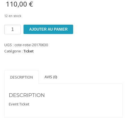
110,00
€
12 en stock
quantité
AJOUTER AU PANIER
de
Le
UGS :
cote-rotie-20170630
vignoble
Catégorie :
Ticket
de
Côte-
Rôtie
AVIS (0)
DESCRIPTION
DESCRIPTION
Event Ticket