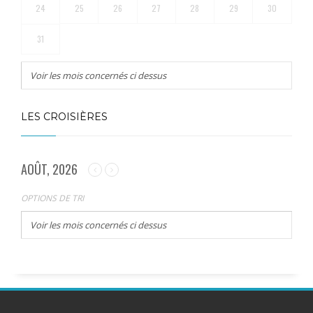
24
25
26
27
28
29
30
31
Voir les mois concernés ci dessus
LES CROISIÈRES
AOÛT, 2026
OPTIONS DE TRI
Voir les mois concernés ci dessus