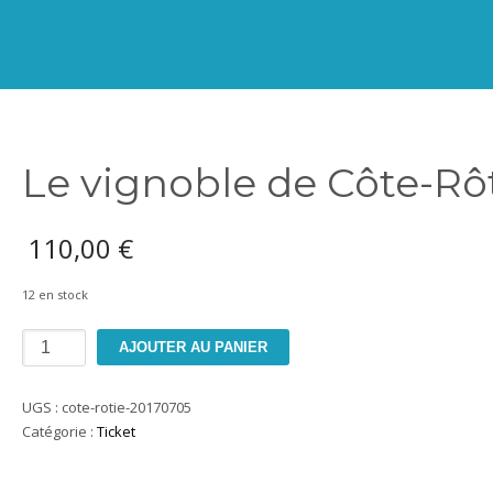
Le vignoble de Côte-Rô
110,00
€
12 en stock
quantité
AJOUTER AU PANIER
de
Le
UGS :
cote-rotie-20170705
vignoble
Catégorie :
Ticket
de
Côte-
Rôtie