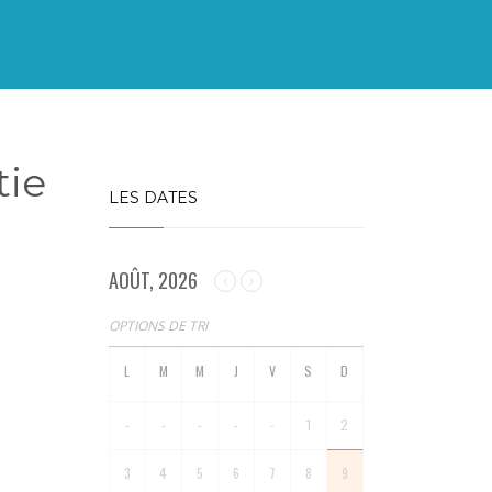
tie
LES DATES
AOÛT, 2026
OPTIONS DE TRI
-
-
-
-
-
1
2
3
4
5
6
7
8
9