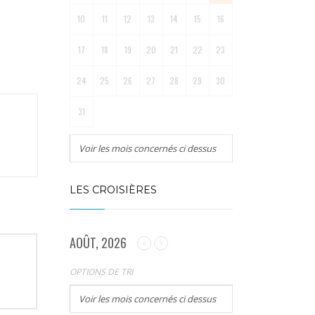
10
11
12
13
14
15
16
17
18
19
20
21
22
23
24
25
26
27
28
29
30
31
Voir les mois concernés ci dessus
LES CROISIÈRES
AOÛT, 2026
OPTIONS DE TRI
Voir les mois concernés ci dessus