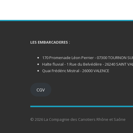
LES EMBARCADERES :
170 Promenade Léon Perrier - 07300 TOURNON S
Halte fluvial - 1 Rue du Belvédère - 26240 SAINT VA
Quai Frédéric Mistral - 26000 VALENCE
CGV
© 2026 La Compagnie des Canotiers Rhône et Saône