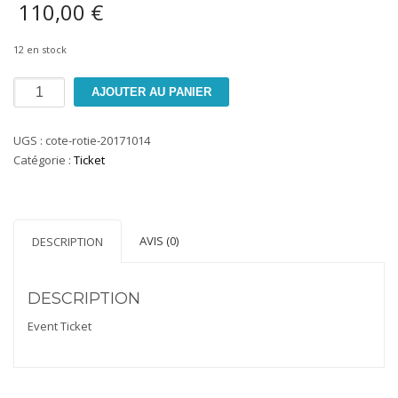
110,00
€
12 en stock
quantité
AJOUTER AU PANIER
de
Le
UGS :
cote-rotie-20171014
vignoble
Catégorie :
Ticket
de
Côte-
Rôties
AVIS (0)
DESCRIPTION
DESCRIPTION
Event Ticket