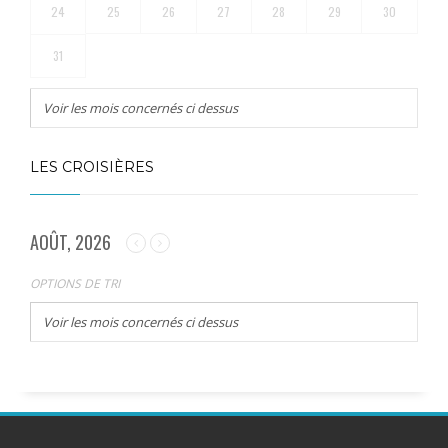
24
25
26
27
28
29
30
31
Voir les mois concernés ci dessus
LES CROISIÈRES
AOÛT, 2026
OPTIONS DE TRI
Voir les mois concernés ci dessus