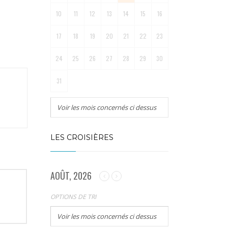
10
11
12
13
14
15
16
17
18
19
20
21
22
23
24
25
26
27
28
29
30
31
Voir les mois concernés ci dessus
LES CROISIÈRES
AOÛT, 2026
OPTIONS DE TRI
Voir les mois concernés ci dessus