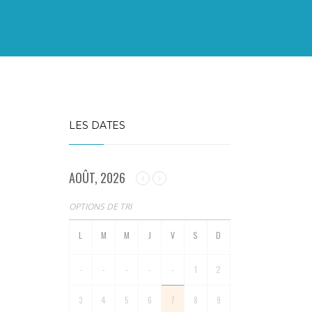
LES DATES
AOÛT, 2026
OPTIONS DE TRI
-
-
-
-
-
1
2
3
4
5
6
7
8
9