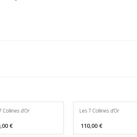
Côte-
Rôties
7 Collines d’Or
Les 7 Collines d’Or
0,00
€
110,00
€