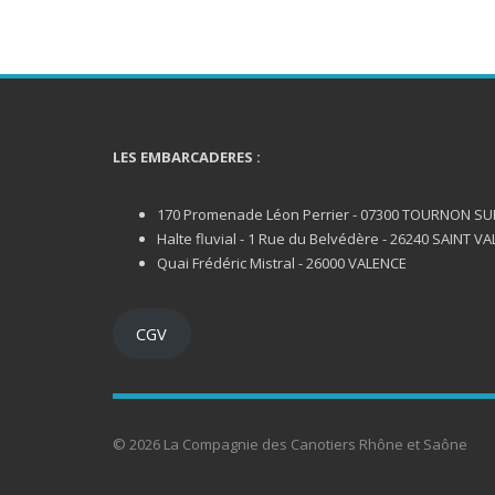
LES EMBARCADERES :
170 Promenade Léon Perrier - 07300 TOURNON S
Halte fluvial - 1 Rue du Belvédère - 26240 SAINT VA
Quai Frédéric Mistral - 26000 VALENCE
CGV
© 2026 La Compagnie des Canotiers Rhône et Saône