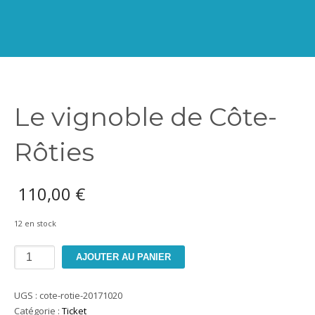
Le vignoble de Côte-
Rôties
110,00
€
12 en stock
quantité
AJOUTER AU PANIER
de
Le
UGS :
cote-rotie-20171020
vignoble
Catégorie :
Ticket
de