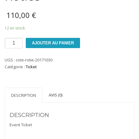
110,00
€
12 en stock
quantité
AJOUTER AU PANIER
de
Le
UGS :
cote-rotie-20171030
vignoble
Catégorie :
Ticket
de
Côte-
Rôties
AVIS (0)
DESCRIPTION
DESCRIPTION
Event Ticket