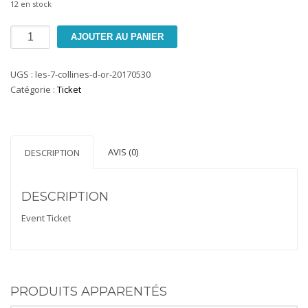
12 en stock
quantité
AJOUTER AU PANIER
de
Les
UGS :
les-7-collines-d-or-20170530
7
Catégorie :
Ticket
Collines
d'Or
AVIS (0)
DESCRIPTION
DESCRIPTION
Event Ticket
PRODUITS APPARENTÉS