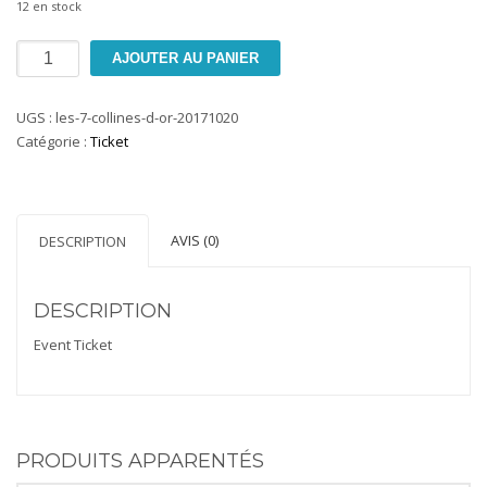
12 en stock
quantité
AJOUTER AU PANIER
de
Les
UGS :
les-7-collines-d-or-20171020
7
Catégorie :
Ticket
Collines
d'Or
AVIS (0)
DESCRIPTION
DESCRIPTION
Event Ticket
PRODUITS APPARENTÉS