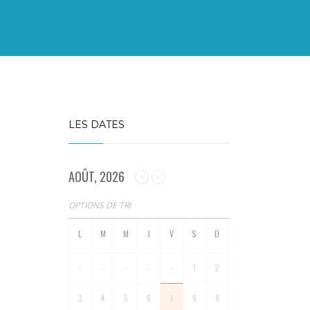
LES DATES
AOÛT, 2026
OPTIONS DE TRI
-
-
-
-
-
1
2
3
4
5
6
7
8
9