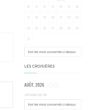
10
11
12
13
14
15
16
17
18
19
20
21
22
23
24
25
26
27
28
29
30
31
Voir les mois concernés ci dessus
LES CROISIÈRES
AOÛT, 2026
OPTIONS DE TRI
Voir les mois concernés ci dessus