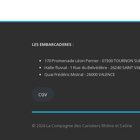
LES EMBARCADERES :
170 Promenade Léon Perrier - 07300 TOURNON S
Halte fluvial - 1 Rue du Belvédère - 26240 SAINT VA
Quai Frédéric Mistral - 26000 VALENCE
CGV
© 2026 La Compagnie des Canotiers Rhône et Saône