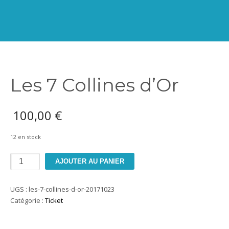
Les 7 Collines d’Or
100,00
€
12 en stock
quantité
AJOUTER AU PANIER
de
Les
UGS :
les-7-collines-d-or-20171023
7
Catégorie :
Ticket
Collines
d'Or