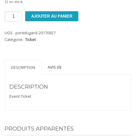
12 en stock
quantité
AJOUTER AU PANIER
de
Pont
UGS :
pontdugard-20170927
du
Catégorie :
Ticket
Gard
AVIS (0)
DESCRIPTION
DESCRIPTION
Event Ticket
PRODUITS APPARENTÉS